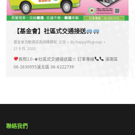
【基金會】社區式交通接送
基金會活動資訊及訓練課程
,
公告
By
happylifegroup
21 9 月, 2020
長照2.0-★社區式交通接送篇☆ 訂車專線
溪南區
06-2630955溪北區 06-6222739
聯絡我們