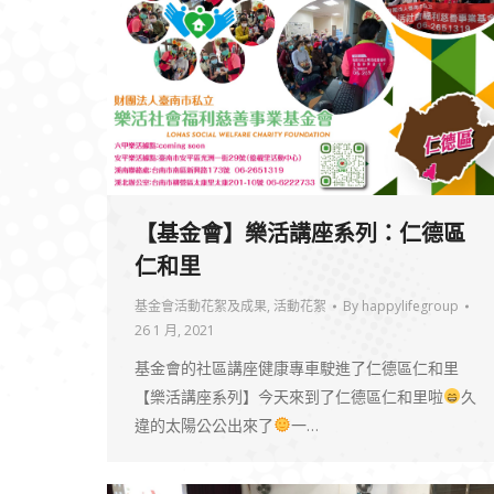
【基金會】樂活講座系列：仁德區
仁和里
基金會活動花絮及成果
,
活動花絮
By
happylifegroup
26 1 月, 2021
基金會的社區講座健康專車駛進了仁德區仁和里
【樂活講座系列】今天來到了仁德區仁和里啦
久
違的太陽公公出來了
一…