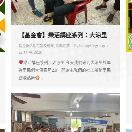
【基金會】樂活講座系列：大涼里
基金會活動花絮及成果
,
活動花絮
By
happylifegroup
22 11 月, 2020
樂活講座系列：大涼里 今天我們來到大涼里社區
為里民們宣傳長照2.0一開始由我們的社工帶動里民
勁歌熱舞
…