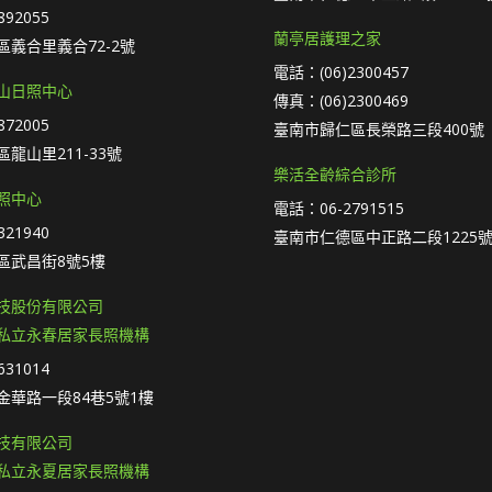
92055
蘭亭居護理之家
義合里義合72-2號
電話：(06)2300457
山日照中心
傳真：(06)2300469
72005
臺南市歸仁區長榮路三段400號
龍山里211-33號
樂活全齡綜合診所
照中心
電話：06-2791515
21940
臺南市仁德區中正路二段1225號
區武昌街8號5樓
技股份有限公司
私立永春居家長照機構
31014
金華路一段84巷5號1樓
技有限公司
私立永夏居家長照機構