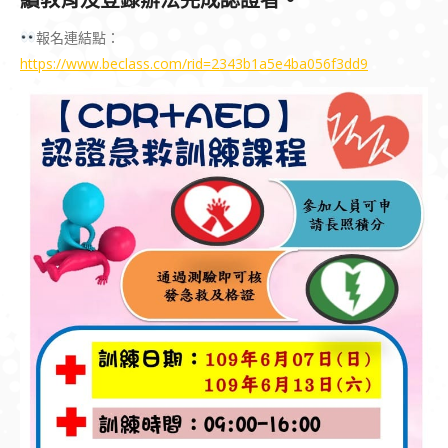
續教育及登錄辦法完成認證者。
報名連結點：
https://www.beclass.com/rid=2343b1a5e4ba056f3dd9