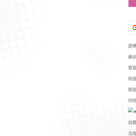
建
藉
豐
除
期
同
設籍
且