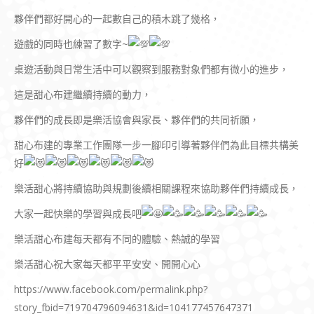
夥伴們都好開心的一起數自己的積木跳了幾格，
遊戲的同時也練習了數字~
桌遊活動與日常生活中可以觀察到服務對象們都有微小的進步，
這是甜心布建繼續持續的動力，
夥伴們的成長即是樂活協會與家長、夥伴們的共同祈願，
甜心布建的專業工作團隊一步一腳印引導著夥伴們為此目標共構美
好
樂活甜心將持續協助與規劃後續相關課程來協助夥伴們持續成長，
大家一起快樂的學習與成長吧
樂活甜心布建每天都有不同的體驗、熱誠的學習
樂活甜心祝大家每天都平平安安、開開心心
https://www.facebook.com/permalink.php?
story_fbid=719704796094631&id=104177457647371