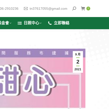
06-2910236
tn37617055@gmail.com
0
基金會
日照中心
立即聯絡
9 月
2
2021