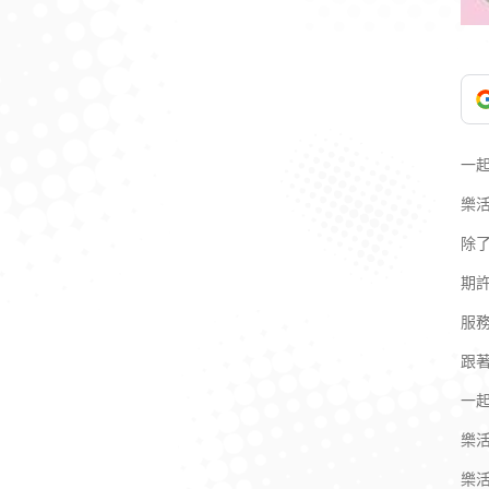
一
樂
除
期
服
跟
一
樂
樂