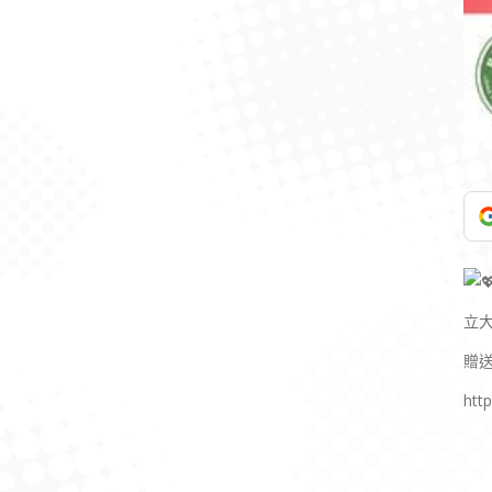
立
贈
htt