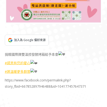
加入為 Google 偏好來源
捐贈國際牌雙溫控發酵烤箱給予本會
#感恩有您的愛心
#將溫暖更多群眾
https://www.facebook.com/permalink.php?
story_fbid=667852897946488&id=104177457647371