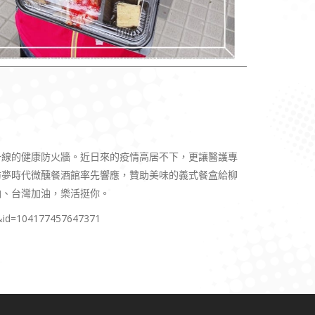
一線的健康防火牆。近日來的疫情高居不下，更讓醫護專
紡夢時代微醺餐酒館率先響應，贊助美味的義式餐盒給柳
油、台灣加油，樂活挺你。
8&id=104177457647371