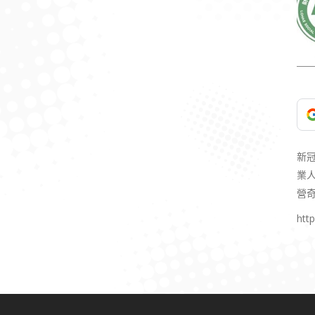
新
業
營
htt