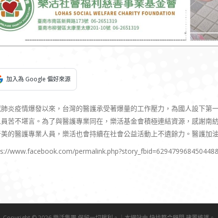
加入為 Google 偏好來源
冠肺炎疫情爆發以來，台灣的醫護承受著爆量的工作壓力，為國人設下第
人員苦不堪言。為了與醫護專業同在，樂活基金會積極連結資源，感謝南
奇美的醫護專業人員，樂活也會持續在社會公益活動上不遺餘力。醫護加
ps://www.facebook.com/permalink.php?story_fbid=62947996845044
Copyright © 2026 樂活集團 保留一切權利。｜本網站由
快找整合顧問
建置維護。