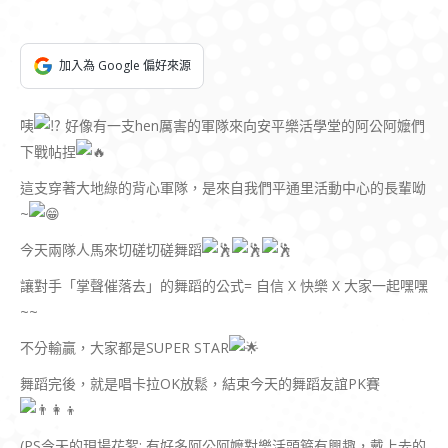
加入為 Google 偏好來源
咦
好像有一支hen厲害的軍隊來向安平樂活學堂的阿公阿嬤們
下戰帖捏
這支穿著大地綠的背心軍隊，是來自我們平通里活動中心的長輩呦
~
今天兩隊人馬來切磋切磋舞蹈
讓對手「掌聲催落去」的舞蹈的公式= 自信 X 快樂 X 大家一起嘿嘿
~~
不分輸贏，大家都是SUPER STAR
舞蹈完後，就是唱卡拉OK放鬆，結束今天的舞蹈友誼PK賽
(PS今天的現場花絮: 有好多阿公阿嬤對樂活頭箍有興趣，戴上去的