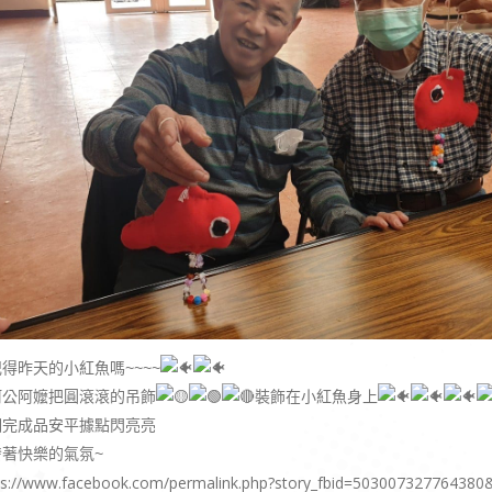
得昨天的小紅魚嗎~~~~
阿公阿嬤把圓滾滾的吊飾
裝飾在小紅魚身上
完成品安平據點閃亮亮

發著快樂的氣氛~
ps://www.facebook.com/permalink.php?story_fbid=50300732776438