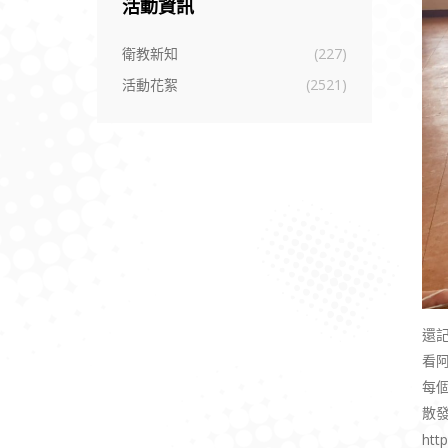
活動資訊
衛教新知
(227)
活動花絮
(2521)
還記
看
每個
散
htt