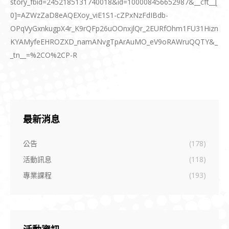
story_fbid=2452185131740018&id=100008456652987&__cft__[
0]=AZWzZaD8eAQEXoy_viE1S1-cZPxNzFdIBdb-
OPqVyGxnkugpX4r_K9rQFp26uOOnxjlQr_2EURfOhm1FU31Hizn
KYAMyfeEHROZXD_namANvgTpArAuMO_eV9oRAWruQQTY&_
_tn__=%2CO%2CP-R
最新消息
公告
(178)
活動訊息
(118)
專業課程
(193)