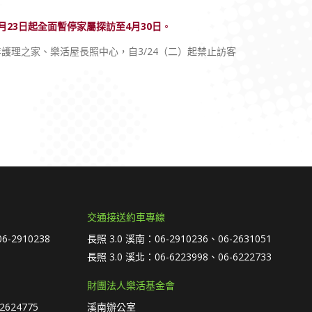
月23日起全面暫停家屬探訪至4月30日
。
護理之家、樂活屋長照中心，自3/24（二）起禁止訪客
交通接送約車專線
6-2910238
長照 3.0 溪南：06-2910236、06-2631051
長照 3.0 溪北：06-6223998、06-6222733
財團法人樂活基金會
2624775
溪南辦公室