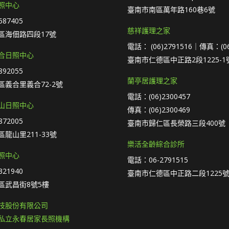
照中心
臺南市南區萬年路160巷6號
87405
慈祥護理之家
區海佃路四段17號
電話： (06)2791516｜傳真：(06
合日照中心
臺南市仁德區中正路2段1225-1
92055
蘭亭居護理之家
義合里義合72-2號
電話：(06)2300457
山日照中心
傳真：(06)2300469
72005
臺南市歸仁區長榮路三段400號
龍山里211-33號
樂活全齡綜合診所
照中心
電話：06-2791515
21940
臺南市仁德區中正路二段1225號
區武昌街8號5樓
技股份有限公司
私立永春居家長照機構