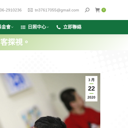
06-2910236
tn37617055@gmail.com
0
基金會
日照中心
立即聯絡
訪客探視。
3 月
22
2020