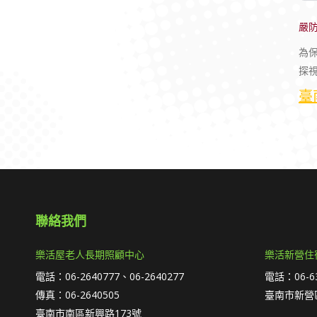
嚴
為
探
臺
聯絡我們
樂活屋老人長期照顧中心
樂活新營住
電話：06-2640777、06-2640277
電話：06-63
傳真：06-2640505
臺南市新營區
臺南市南區新興路173號