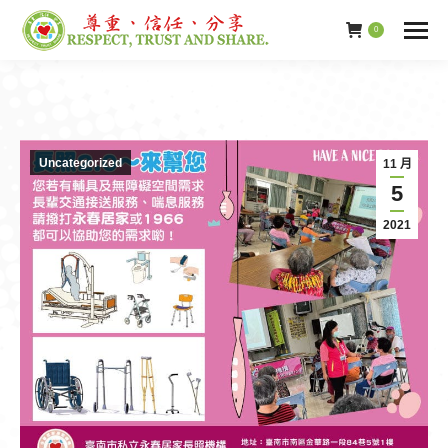
0
Uncategorized
11 月
5
2021