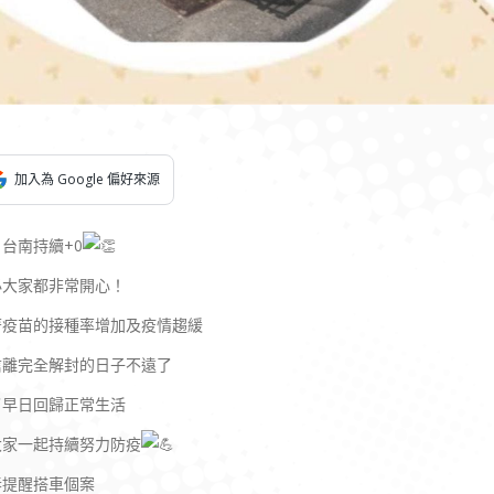
加入為 Google 偏好來源
台南持續+0
必大家都非常開心！
著疫苗的接種率增加及疫情趨緩
信離完全解封的日子不遠了
了早日回歸正常生活
大家一起持續努力防疫
春提醒搭車個案