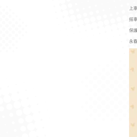
上
搭
保
永