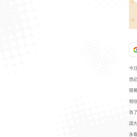
今日
想
隨
相
為
請
永