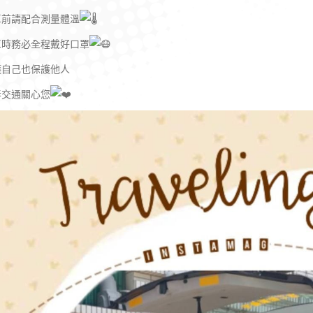
車前請配合測量體溫
車時務必全程戴好口罩
護自己也保護他人
春交通關心您