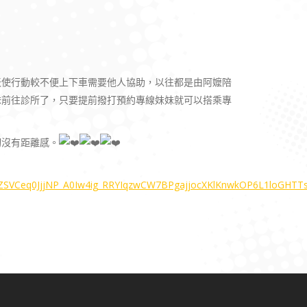
天使行動較不便上下車需要他人協助，以往都是由阿嬤陪
妹前往診所了，只要提前撥打預約專線妹妹就可以搭乘專
切沒有距離感。
yZSVCeq0JjjNP_A0Iw4ig_RRYIqzwCW7BPgajjocXKlKnwkOP6L1loGHTTs