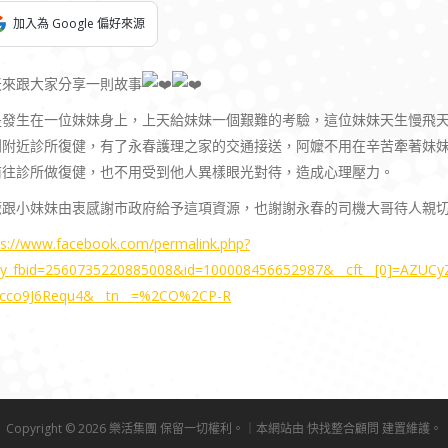
加入為 Google 偏好來源
天來跟大家分享一則故事
是發生在一位妹妹身上，上天給妹妹一個艱難的考驗，這位妹妹天生慢飛
到附近診所復健，有了永春護理之家的交通接送，阿嬤不用在辛苦牽著妹
前往診所做復健，也不用受到他人異樣眼光對待，造成心理壓力。
嬤跟小妹妹由衷感謝市政府給予這項資源，也謝謝永春的司機大哥待人親
ps://www.facebook.com/permalink.php?
ry_fbid=2560735220885008&id=100008456652987&__cft__[0]=AZUC
ycco9J6Requ4&__tn__=%2CO%2CP-R
Copyright © 2026 樂活集團 保留一切權利。｜本網站由
快找整合顧問
建置維護。