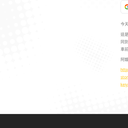
今
這
同
車
阿
htt
sto
kei