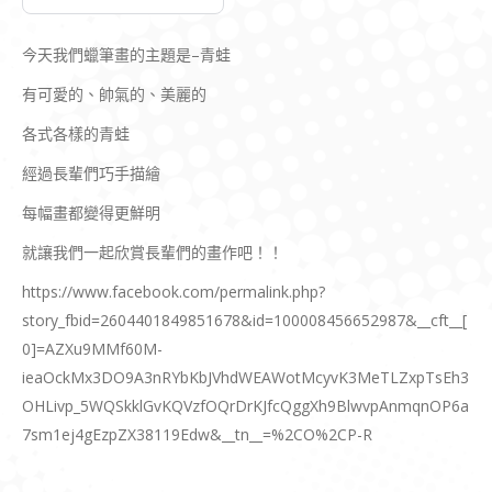
今天我們蠟筆畫的主題是–青蛙
有可愛的、帥氣的、美麗的
各式各樣的青蛙
經過長輩們巧手描繪
每幅畫都變得更鮮明
就讓我們一起欣賞長輩們的畫作吧！！
https://www.facebook.com/permalink.php?
story_fbid=2604401849851678&id=100008456652987&__cft__[
0]=AZXu9MMf60M-
ieaOckMx3DO9A3nRYbKbJVhdWEAWotMcyvK3MeTLZxpTsEh3
OHLivp_5WQSkklGvKQVzfOQrDrKJfcQggXh9BlwvpAnmqnOP6a
7sm1ej4gEzpZX38119Edw&__tn__=%2CO%2CP-R