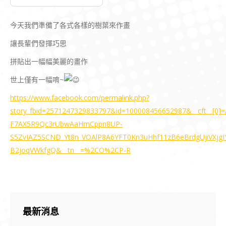
今天我們準備了各式各樣的樹葉來作畫
讓長輩們發揮巧思
拼貼出一幅幅美麗的畫作
世上僅有一幅唷~
https://www.facebook.com/permalink.php?
story_fbid=2571247329833797&id=100008456652987&__cft__[0
F7AX5R9Qc3rUbwAaHmCppn8UP-
S5ZvIAZ5SCND_Yt8n_VOAlP8A6YFT0Kn3uHhf11zB6eBrdgUjiVXj
B2joqVWkfgQ&__tn__=%2CO%2CP-R
最新消息