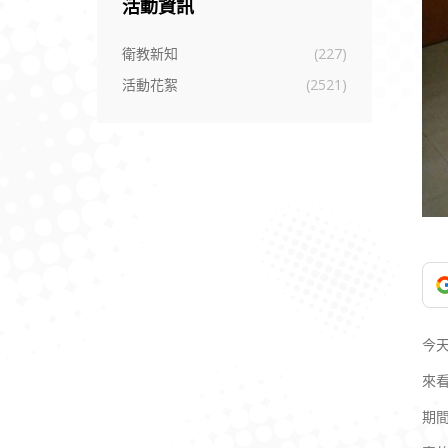
活動資訊
衛教新知
(227)
活動花絮
(2521)
今
來看
期