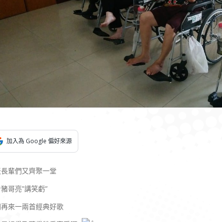
加入為 Google 偏好來源
天長輩們又齊聚一堂
豬哥亮”講笑虧”
間再來一兩首經典好歌