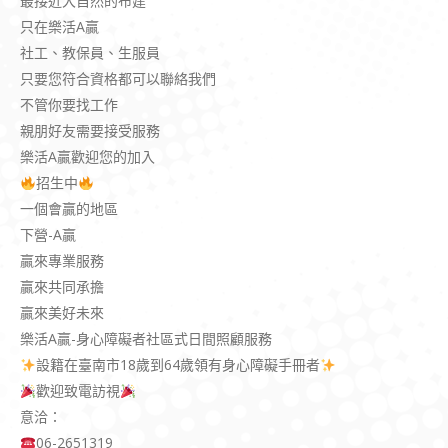
最接近大自然的布建
只在樂活A贏
社工、教保員、生服員
只要您符合資格都可以聯絡我們
不管你要找工作
親朋好友需要接受服務
樂活A贏歡迎您的加入
招生中
一個會贏的地區
下營-A贏
贏來專業服務
贏來共同承擔
贏來美好未來
樂活A贏-身心障礙者社區式日間照顧服務
設籍在臺南市18歲到64歲領有身心障礙手冊者
歡迎致電訪視
意洽：
06-2651319