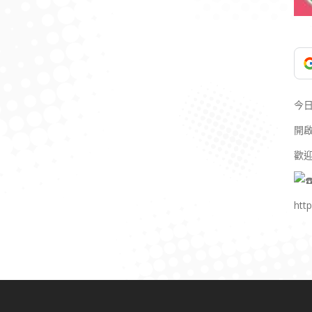
今
開
歡
htt