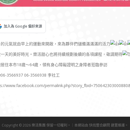
加入為 Google 偏好來源
日的元氣就由早上的運動來開啟，來為夥伴們儲備滿滿滿的活力
啟一天的美好時光。樂活甜心也將持續規劃後續的各項課程，敬請期待
迎居住本市18歲～64歲，領有身心障礙證明之身障者蒞臨參訪
06-3566937 06-3566938 李社工
ps://www.facebook.com/permalink.php?story_fbid=75064230300088
Copyright © 2026 樂活集團 保留一切權利。｜本網站由
快找整合顧問
建置維護。