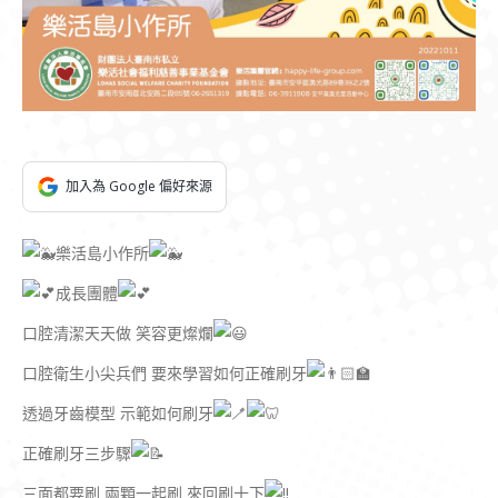
加入為 Google 偏好來源
樂活島小作所
成長團體
口腔清潔天天做 笑容更燦爛
口腔衛生小尖兵們 要來學習如何正確刷牙
透過牙齒模型 示範如何刷牙
正確刷牙三步驟
三面都要刷 兩顆一起刷 來回刷十下