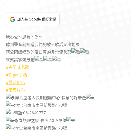
加入為 Google 偏好來源
我心愛～思慕ㄟ郎～
聽到聲音就知道我們的歌王歌后又出動囉
阿公阿嬤唱歌的潰口真的非常優秀耶
來賓請掌聲鼓勵
#古早味老歌
#你get了嗎
#樂活用心
#請您放心
樂活屋老人長期照顧中心 長輩的好厝邊
地址:台南市南區新興路173號
電話:06-2640777
永春護理之家 長照2.0-A單位
地址:台南市南區新興路173號