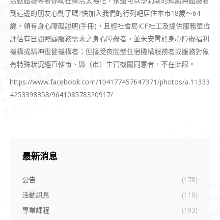
活動體驗等著你呦在樂活太陽花，永遠可以學到新的知識與體驗看
到這邊的朋友心動了嗎?快加入我們的行列吧居住本市18歲～64
歲，領有身心障礙證明(手冊)，且經社會局ICF社工及提供服務單位
評估有日間照顧服務需求之身心障礙者，並未安置於身心障礙福利
機構或精神復健機構者；但接受夜間型住宿機構服務者或服務對象
有特殊狀況經直轄市、縣（市）主管機關同意者，不在此限。
https://www.facebook.com/104177457647371/photos/a.11333
4253398358/964108578320917/
最新消息
公告
(178)
活動訊息
(118)
專業課程
(193)