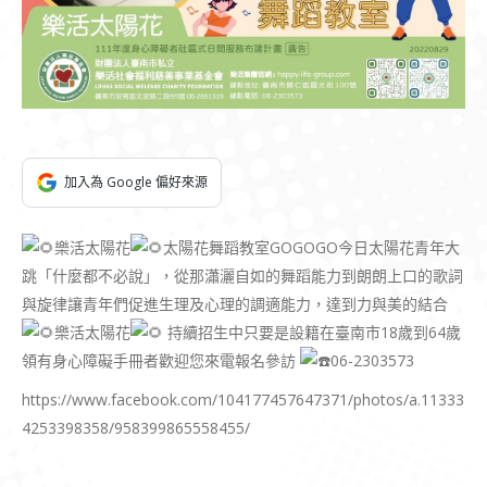
加入為 Google 偏好來源
樂活太陽花
太陽花舞蹈教室GOGOGO今日太陽花青年大
跳「什麼都不必說」，從那瀟灑自如的舞蹈能力到朗朗上口的歌詞
與旋律讓青年們促進生理及心理的調適能力，達到力與美的結合
樂活太陽花
持續招生中只要是設籍在臺南市18歲到64歲
領有身心障礙手冊者歡迎您來電報名參訪
06-2303573
https://www.facebook.com/104177457647371/photos/a.11333
4253398358/958399865558455/