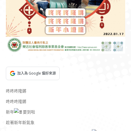
加入為 Google 偏好來源
咚咚咚隆鏘
咚咚咚隆鏘
新年
要到啦
趁著新年新氣象