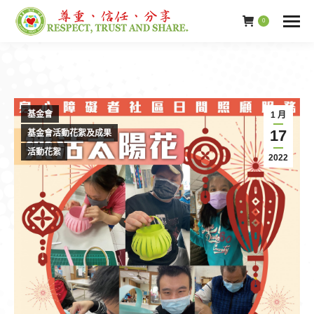
0
基金會
1 月
17
基金會活動花絮及成果
活動花絮
2022