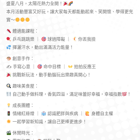
盛夏八月，太陽花熱力全開！
本月活動豐富又好玩，讓大家每天都能動起來、笑開懷、學得更充
實～
體適能課程：
乒乓跳跳樂 ｜
球過障礙 ｜
你丟我撿
揮灑汗水，動出滿滿活力能量！
創意手作：
✍
手寫心意 ｜
命中目標 ｜
拍拍反應王
挑戰新玩法，動手動腦玩出樂趣真開心！
趣味美食屋：
自己動手做料理，香氣四溢，滿足味蕾好幸福，幸福指數
！
成長團體：
情緒紅綠燈 ｜
認識肥胖與疾病 ｜
身體自主權
一起學習新知識，讓自己更棒更進步！
休閒時光：