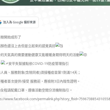
加入為 Google 偏好來源
誕樹開始成形了
然顏色還沒上去但是立起來的感覺真好
冷的天氣真的需要運動健康又能暖暖身期待明天的活動
安平失智據點依COVID-19防疫管理指引
人員、服務對象(含陪同者)須接種疫苗第1劑滿14天；
接種者首次提供/接受 服務前，應檢附3日內陰性證明。
動全程請配戴口罩、遵循活動空間分流機制指引。
ps://www.facebook.com/permalink.php?story_fbid=75967388543105