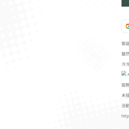
聖
雖
冷
服務
未
活
htt