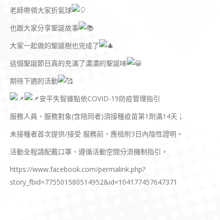
老師帶領大家折氣球
也跟大家分享聖誕故事
大家一起做的聖誕樹也完成了
這個聖誕節日真的充滿了濃濃的聖誕味
期待下週的活動
安平失智據點依COVID-19防疫管理指引
服務人員、服務對象(含陪同者)須接種疫苗第1劑滿14天；
未接種者首次提供/接受 服務前，應檢附3日內陰性證明。
活動全程請配戴口罩、遵循活動空間分流機制指引。
https://www.facebook.com/permalink.php?
story_fbid=775501580514952&id=104177457647371