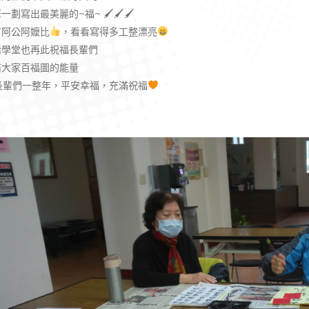
一劃寫出最美麗的~福~ 🖌🖌🖌
有阿公阿嬤比
，看看寫得多工整漂亮
活學堂也再此祝福長輩們
結大家百福圖的能量
長輩們一整年，平安幸福，充滿祝福