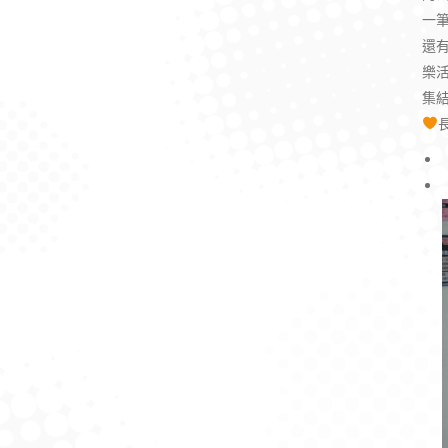
一筆
還
樂
集