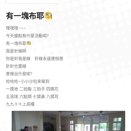
有一塊布耶
嘿嘿嘿~~~
今天據點有什麼活動呢?
有一塊布耶
我是針線師
你是針我是線 針線永遠連相偎
針針也要線
會做出什麼呢?
哈哈哈~小小沙包來報到
一摸地 二拍胸 三拍手 四開花
五滾球 六點頭 七摸鼻 八摸耳
九九十十上高樓