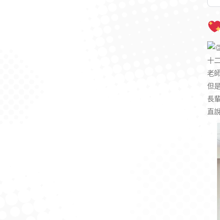
十
老
但
長
直