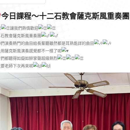
今日課程～十二石教會薩克斯風重奏團
讓我們熱情歡迎
二石教會薩克斯風重奏團
師們演奏熱門的曲目給長輩聽雖然都是耳熟能詳的曲目
是用薩克斯風演奏感覺都不一樣了呢
輩們都聽得如癡如醉掌聲超級熱烈
說要老師下次再來呢