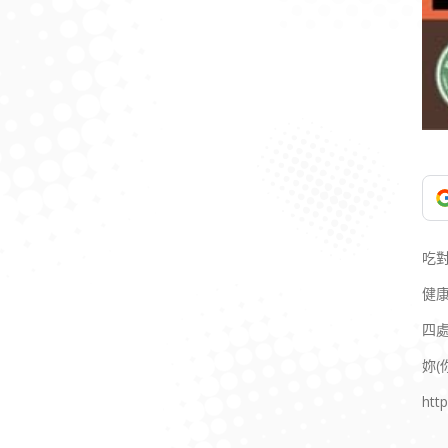
吃
健
四
妳(
htt