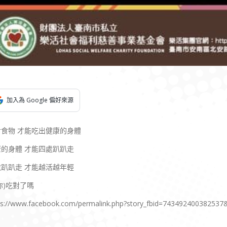
加入為 Google 偏好來源
對食物 才能吃出健康的身體
康的身體 才能四處趴趴走
處趴趴走 才能越活越年輕
你)吃對了嗎
ps://www.facebook.com/permalink.php?story_fbid=74349240038253