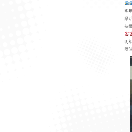
明
樂
持
明年
隨