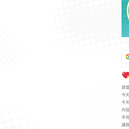
居
今天
今
內
辛苦
讓