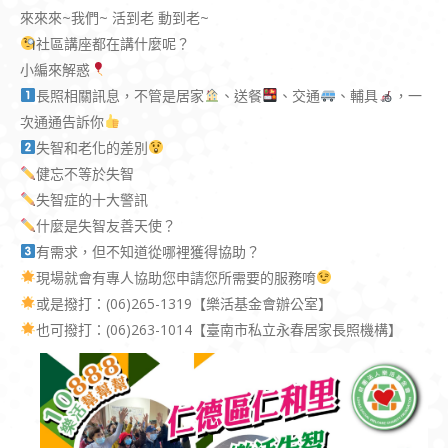
來來來~我們~ 活到老 動到老~
社區講座都在講什麼呢？
小編來解惑
長照相關訊息，不管是居家
、送餐
、交通
、輔具
，一
次通通告訴你
失智和老化的差別
健忘不等於失智
失智症的十大警訊
什麼是失智友善天使？
有需求，但不知道從哪裡獲得協助？
現場就會有專人協助您申請您所需要的服務唷
或是撥打：(06)265-1319【樂活基金會辦公室】
也可撥打：(06)263-1014【臺南市私立永春居家長照機構】