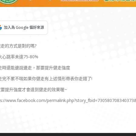
加入為 Google 偏好來源
健走的方式是對的嗎?
大心跳率未達75-80%
健走時還能邊說邊走，那要提升健走強度
健走完不累不喘如果你健走有上述情形帶表你走錯了!
定要提升強度才會達到健走的效果喔~
ps://www.facebook.com/permalink.php?story_fbid=73058070834037