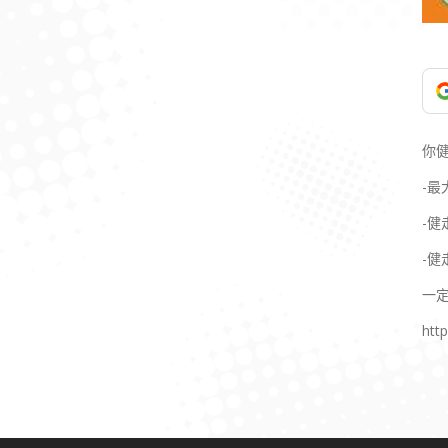
你
-最
-
-
一
htt