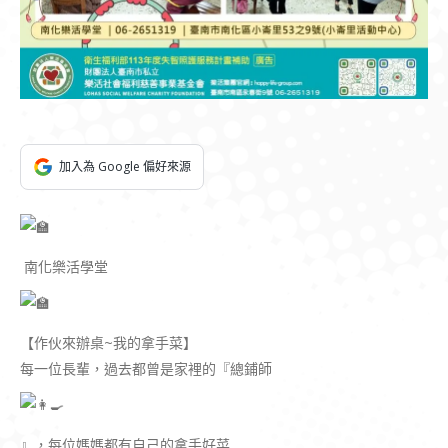
加入為 Google 偏好來源
南化樂活學堂
【作伙來辦桌~我的拿手菜】
每一位長輩，過去都曾是家裡的『總鋪師
』，每位媽媽都有自己的拿手好菜